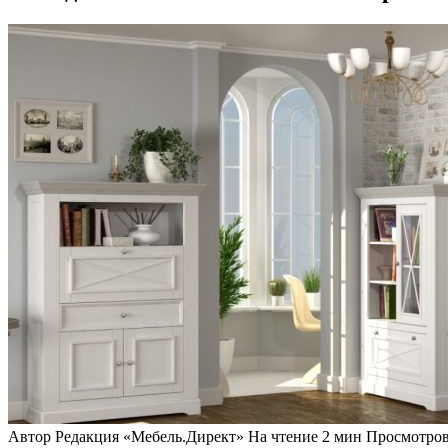
Автор
Редакция «Мебель.Директ»
На чтение
2 мин
Просмотро