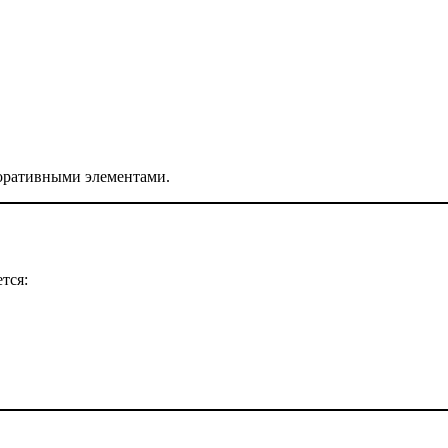
коративными элементами.
тся: