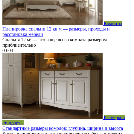
Комнаты
Планировка спальни 12 кв м — размеры, проходы и
расстановка мебели
Спальня 12 м² — это чаще всего комната размером
приблизительно
0
603
Размеры и
стандарты
Стандартные размеры комодов: глубина, ширина и высота
Комод используется для хранения одежды, белья и мелких