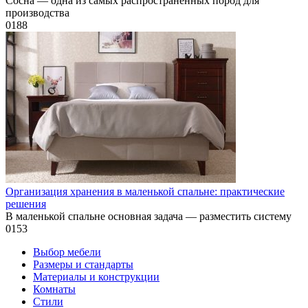
Сосна — одна из самых распространённых пород для
производства
0
188
Организация хранения в маленькой спальне: практические
решения
В маленькой спальне основная задача — разместить систему
0
153
Выбор мебели
Размеры и стандарты
Материалы и конструкции
Комнаты
Стили