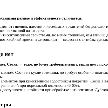
ханизмы разные и эффективность отличается.
ют от гниения, плесени и насекомых-вредителей без дополните
виях постоянной влажности.
нтисептическими свойствами, но менее стойкими, чем танины д
еляют хвойный аромат и фитонциды — вещества с антибактериаль
е нет
ке. Сосна — тоже, но более требовательна к защитному пок
аслом. Сосна на кухне возможна, но требует особенно тщательн
ты.
 элементов при качественном водостойком покрытии. Сосна в в
граничений при нормальной влажности 40-60%.
доступности и стойкости при обработке антисептиком. Дуб тоже
теры