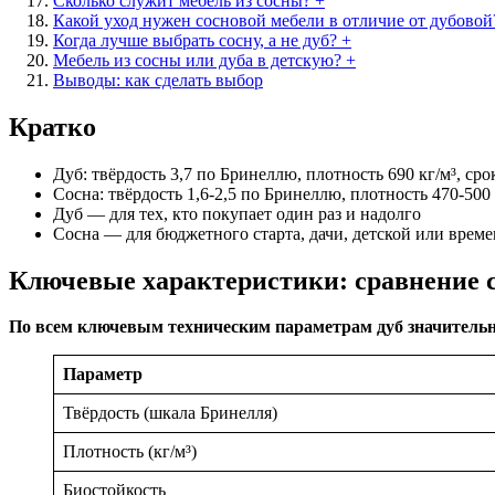
Сколько служит мебель из сосны? +
Какой уход нужен сосновой мебели в отличие от дубовой
Когда лучше выбрать сосну, а не дуб? +
Мебель из сосны или дуба в детскую? +
Выводы: как сделать выбор
Кратко
Дуб: твёрдость 3,7 по Бринеллю, плотность 690 кг/м³, ср
Сосна: твёрдость 1,6-2,5 по Бринеллю, плотность 470-500
Дуб — для тех, кто покупает один раз и надолго
Сосна — для бюджетного старта, дачи, детской или врем
Ключевые характеристики: сравнение 
По всем ключевым техническим параметрам дуб значительно 
Параметр
Твёрдость (шкала Бринелля)
Плотность (кг/м³)
Биостойкость