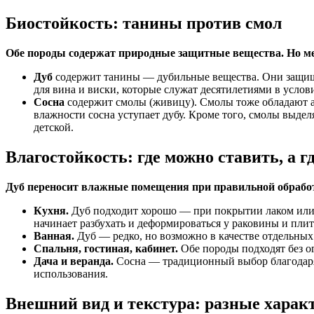
Биостойкость: танины против смол
Обе породы содержат природные защитные вещества. Но ме
Дуб
содержит танины — дубильные вещества. Они защища
для вина и виски, которые служат десятилетиями в усло
Сосна
содержит смолы (живицу). Смолы тоже обладают а
влажности сосна уступает дубу. Кроме того, смолы выд
детской.
Влагостойкость: где можно ставить, а гд
Дуб переносит влажные помещения при правильной обработ
Кухня.
Дуб подходит хорошо — при покрытии лаком или м
начинает разбухать и деформироваться у раковины и пли
Ванная.
Дуб — редко, но возможно в качестве отдельных
Спальня, гостиная, кабинет.
Обе породы подходят без о
Дача и веранда.
Сосна — традиционный выбор благодаря 
использования.
Внешний вид и текстура: разные харак