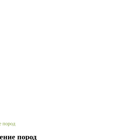
е пород
нение пород