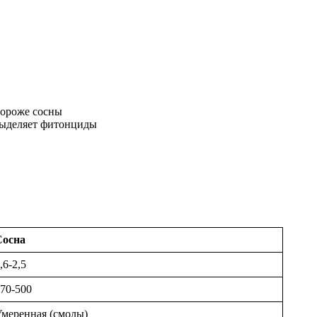
 дороже сосны
 выделяет фитонциды
Сосна
,6-2,5
70-500
меренная (смолы)