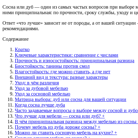
Сосна или дуб — один из самых частых вопросов при выборе м
ними принципиальная: по прочности, сроку службы, уходу и це
Ответ «что лучше» зависит не от породы, а от вашей ситуации
рекомендациями.
Содержание
Кратко
Ключевые характеристики: сравнение с числами
Прочность и износостойкость: принципиальная разница
Биостойкость: танины против смол
Влагостойкость: где можно ставить, а где нет
Внешний вид и текстура: разные характеры
Уход: в чём различия
Уход за дубовой мебелью
Уход за сосновой мебелью
Матрица выбора: дуб или сосна для вашей ситуации
Когда сосна лучше дуба
Часто задаваемые вопросы о выборе между сосной и дуб
Что лучше для мебели — сосна или дуб? +
В чём принципиальная разница между мебелью из сосны 
Почему мебель из дуба дороже сосны? +
Можно ли ставить сосновую мебель на кухне? +